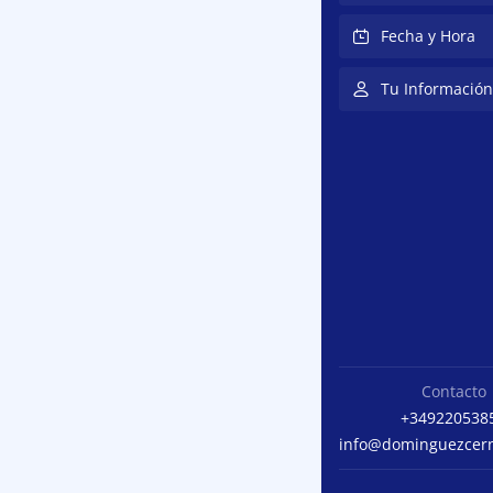
Fecha y Hora
Tu Información
Contacto
+349220538
info@dominguezcer